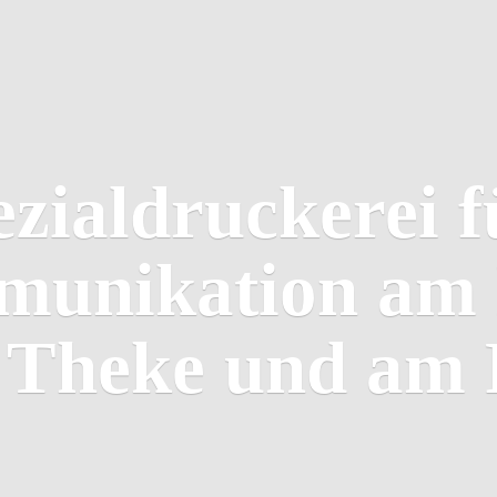
ezialdruckerei f
unikation am 
r Theke und
am 