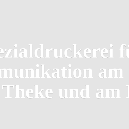
ezialdruckerei f
unikation am 
r Theke und
am 