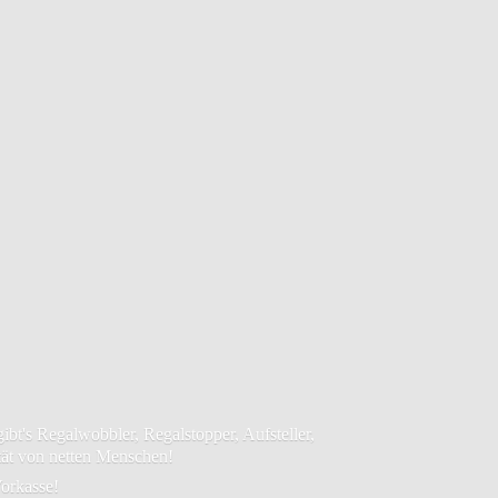
bt's Regalwobbler, Regalstopper, Aufsteller,
tät von netten Menschen!
orkasse!