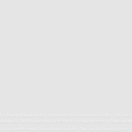
, Baustoffhandel oder Fachmärkten kommunizieren willst... Bei uns gi
ponblocks, Neckhanger und vieles mehr zu Superpreisen, in Superquali
 für Gewerbe- und Unternehmenskunden. Nur auf Rechnung.
Keine V